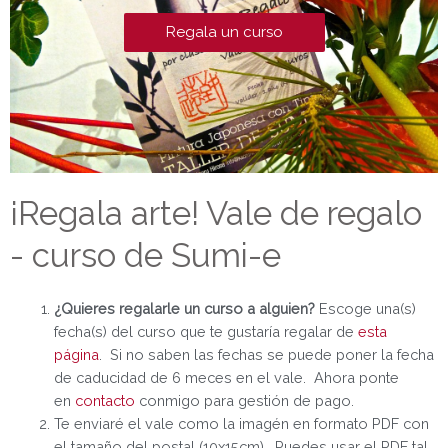
Regala un curso
¡Regala arte! Vale de regalo
- curso de Sumi-e
¿Quieres regalarle un curso a alguien?
Escoge una(s)
fecha(s) del curso que te gustaría regalar de
esta
página
. Si no saben las fechas se puede poner la fecha
de caducidad de 6 meces en el vale. Ahora ponte
en
contacto
conmigo para gestión de pago.
Te enviaré el vale como la imagén en formato PDF con
el tamaño del postal (10x15cm). Puedes usar el PDF tal