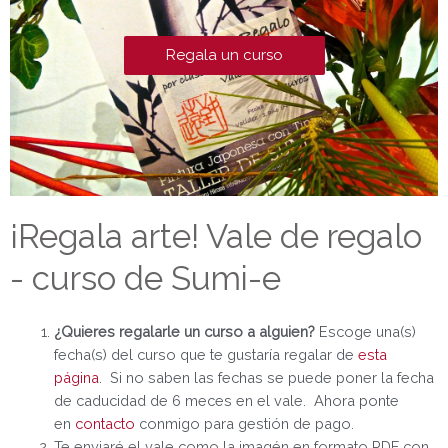
Regala un curso
¡Regala arte! Vale de regalo
- curso de Sumi-e
¿Quieres regalarle un curso a alguien?
Escoge una(s)
fecha(s) del curso que te gustaría regalar de
esta
página
. Si no saben las fechas se puede poner la fecha
de caducidad de 6 meces en el vale. Ahora ponte
en
contacto
conmigo para gestión de pago.
Te enviaré el vale como la imagén en formato PDF con